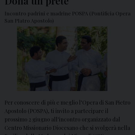
Dona un prete
r
e
Incontro padrini e madrine POSPA (Pontificia Opera
M
San PIatro Apostolo)
i
s
s
i
o
n
a
r
i
o
2
Per conoscere di più e meglio l’Opera di San Pietro
0
Apostolo (POSPA), ti invito a partecipare il
2
prossimo 2 giugno all’incontro organizzato dal
3
Centro Missionario Diocesano che si svolgerà nella