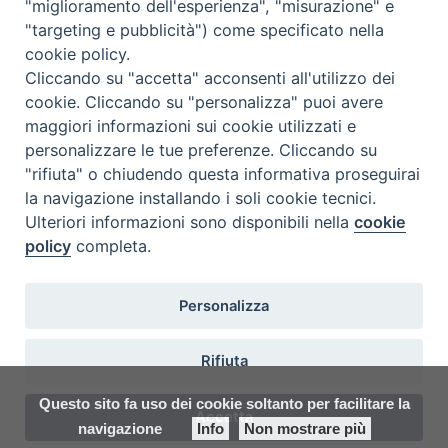
"miglioramento dell'esperienza", "misurazione" e
"targeting e pubblicità") come specificato nella
Veglia Missionaria
cookie policy.
Sabato 19 ottobre alle ore 21 presso la parrocchia Santa…
Cliccando su "accetta" acconsenti all'utilizzo dei
cookie. Cliccando su "personalizza" puoi avere
maggiori informazioni sui cookie utilizzati e
archivio documenti
personalizzare le tue preferenze. Cliccando su
"rifiuta" o chiudendo questa informativa proseguirai
la navigazione installando i soli cookie tecnici.
Ulteriori informazioni sono disponibili nella
cookie
policy
completa.
Personalizza
COPYRIGHT 2020 © ARCIDIOCESI DI CHIETI VASTO - Informativa
Rifiuta
sulla privacy - Note Legali - Cookies Policy
Questo sito fa uso dei cookie soltanto per facilitare la
Accetta
navigazione
Info
Non mostrare più