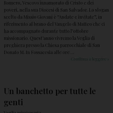
Romero, Vescovo innamorato di Cristo e dei
r
poveri, nella sua Diocesi di San Salvador. Lo slogan
a
scelto da Missio Giovani è “Andate e invitate”, in
l
e
riferimento al brano del Vangelo di Matteo che ci
g
ha accompagnato durante tutto l’ottobre
e
missionario. Quest’anno vivremo la Veglia di
n
preghiera presso la Chiesa parrocchiale di San
t
Donato M. In Fossacesia alle ore …
i
Continua a leggere
I
»
”
l
2
4
m
Un banchetto per tutte le
a
r
genti
z
o
Veglia missionaria