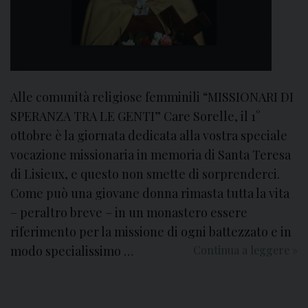
n
e
a
r
i
a
M
Alle comunità religiose femminili “MISSIONARI DI
o
SPERANZA TRA LE GENTI” Care Sorelle, il 1°
n
ottobre è la giornata dedicata alla vostra speciale
d
vocazione missionaria in memoria di Santa Teresa
i
di Lisieux, e questo non smette di sorprenderci.
a
Come può una giovane donna rimasta tutta la vita
l
e
– peraltro breve – in un monastero essere
1
riferimento per la missione di ogni battezzato e in
9
modo specialissimo …
Continua a leggere
“
»
o
M
t
i
t
s