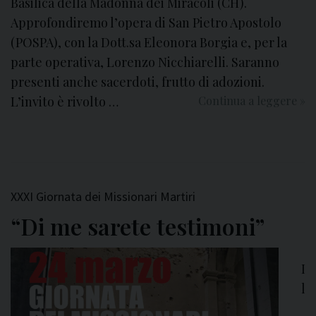
Basilica della Madonna dei Miracoli (CH).
Approfondiremo l’opera di San Pietro Apostolo
(POSPA), con la Dott.sa Eleonora Borgia e, per la
parte operativa, Lorenzo Nicchiarelli. Saranno
presenti anche sacerdoti, frutto di adozioni.
L’invito è rivolto …
Continua a leggere
D
»
o
n
a
u
n
XXXI Giornata dei Missionari Martiri
p
“Di me sarete testimoni”
r
e
t
I
e
l