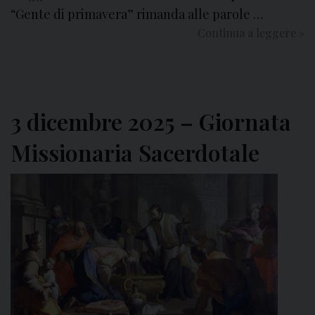
“Gente di primavera” rimanda alle parole …
Continua a leggere
G
»
i
o
r
n
3 dicembre 2025 – Giornata
a
t
Missionaria Sacerdotale
a
d
e
i
M
i
s
s
i
o