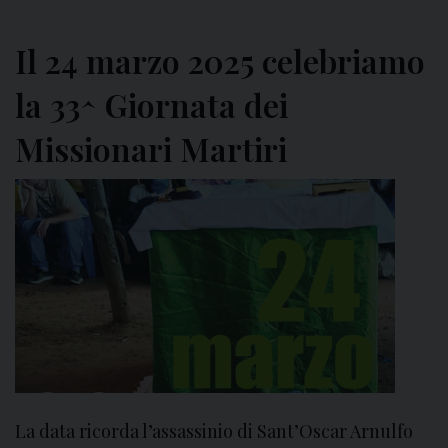
o
s
b
i
Il 24 marzo 2025 celebriamo
r
o
e
n
la 33^ Giornata dei
a
Missionari Martiri
r
i
d
i
s
p
e
r
a
n
z
a
La data ricorda l’assassinio di Sant’Oscar Arnulfo
t