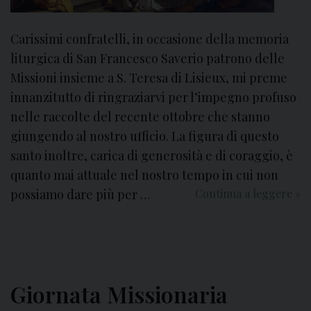
n
a
Carissimi confratelli, in occasione della memoria
r
liturgica di San Francesco Saverio patrono delle
i
Missioni insieme a S. Teresa di Lisieux, mi preme
M
innanzitutto di ringraziarvi per l’impegno profuso
a
nelle raccolte del recente ottobre che stanno
r
giungendo al nostro ufficio. La figura di questo
t
santo inoltre, carica di generosità e di coraggio, è
i
r
quanto mai attuale nel nostro tempo in cui non
i
possiamo dare più per …
Continua a leggere
3
»
2
d
0
i
2
c
6
e
m
Giornata Missionaria
b