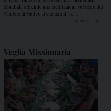
^
Mondiale offrendo una meditazione sul testo del
G
Vangelo di Matteo al cap. 22 sul “re …
i
Continua a leggere
U
»
o
n
r
b
n
a
a
n
t
Veglia Missionaria
c
a
h
d
e
e
t
i
t
M
o
i
p
s
e
s
r
i
t
o