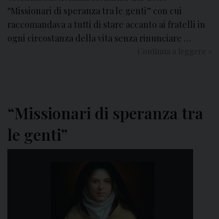
s
“Missionari di speranza tra le genti” con cui
i
raccomandava a tutti di stare accanto ai fratelli in
o
ogni circostanza della vita senza rinunciare …
n
Continua a leggere
G
»
a
i
r
o
i
r
a
n
S
“Missionari di speranza tra
a
a
t
c
le genti”
a
e
M
r
i
d
s
o
s
t
i
a
o
l