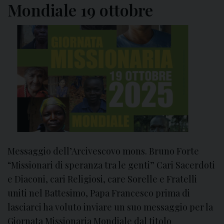
r
Mondiale 19 ottobre
e
2
0
2
5
–
G
i
o
r
n
Messaggio dell’Arcivescovo mons. Bruno Forte
a
“Missionari di speranza tra le genti” Cari Sacerdoti
t
a
e Diaconi, cari Religiosi, care Sorelle e Fratelli
M
uniti nel Battesimo, Papa Francesco prima di
i
lasciarci ha voluto inviare un suo messaggio per la
s
Giornata Missionaria Mondiale dal titolo