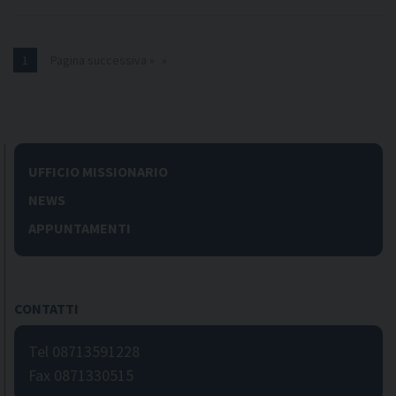
m
e
s
1
Pagina successiva »
a
r
e
t
e
UFFICIO MISSIONARIO
t
NEWS
e
s
APPUNTAMENTI
t
i
m
CONTATTI
o
n
Tel 08713591228
i
Fax 0871330515
”