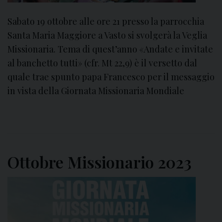
u
n
t
a
Sabato 19 ottobre alle ore 21 presso la parrocchia
t
r
Santa Maria Maggiore a Vasto si svolgerà la Veglia
e
i
Missionaria. Tema di quest’anno «Andate e invitate
l
M
al banchetto tutti» (cfr. Mt 22,9) è il versetto dal
e
a
quale trae spunto papa Francesco per il messaggio
g
r
in vista della Giornata Missionaria Mondiale
e
t
n
i
t
r
i
i
Ottobre Missionario 2023