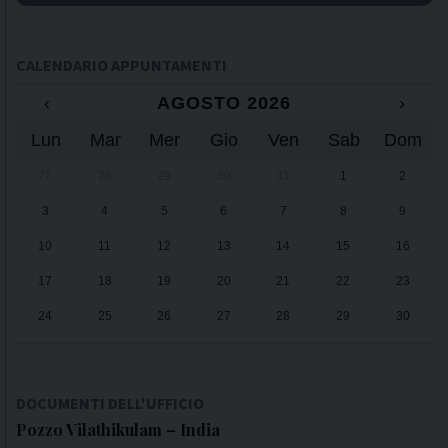
CALENDARIO APPUNTAMENTI
‹
AGOSTO 2026
›
Lun
Mar
Mer
Gio
Ven
Sab
Dom
27
28
29
30
31
1
2
3
4
5
6
7
8
9
10
11
12
13
14
15
16
17
18
19
20
21
22
23
24
25
26
27
28
29
30
31
1
2
3
4
5
6
DOCUMENTI DELL'UFFICIO
Pozzo Vilathikulam – India