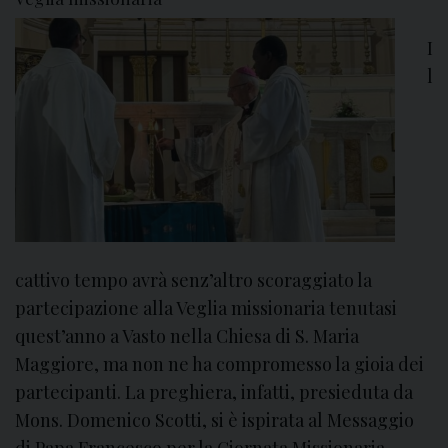
2
0
I
2
l
5
c
e
l
e
b
r
i
cattivo tempo avrà senz’altro scoraggiato la
a
partecipazione alla Veglia missionaria tenutasi
m
quest’anno a Vasto nella Chiesa di S. Maria
o
l
Maggiore, ma non ne ha compromesso la gioia dei
a
partecipanti. La preghiera, infatti, presieduta da
3
Mons. Domenico Scotti, si è ispirata al Messaggio
3
di Papa Francesco per la Giornata Missionaria